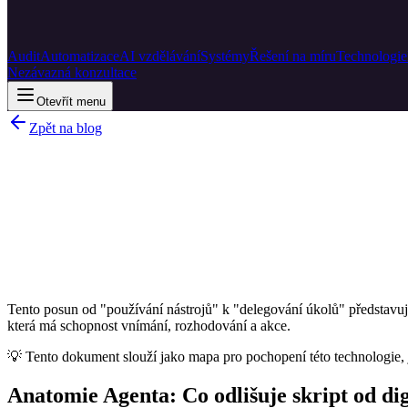
Audit
Automatizace
AI vzdělávání
Systémy
Řešení na míru
Technologie
Nezávazná konzultace
Otevřít menu
Zpět na blog
Tento posun od "používání nástrojů" k "delegování úkolů" představuje
která má schopnost vnímání, rozhodování a akce.
💡 Tento dokument slouží jako mapa pro pochopení této technologie, 
Anatomie Agenta: Co odlišuje skript od di