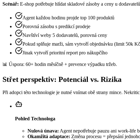
Scénář:
E-shop potřebuje hlídat skladové zásoby a ceny u dodavatelů
Agent každou hodinu projde top 100 produktů
Porovná zásobu s predikcí prodeje
Navštíví weby 5 dodavatelů, porovná ceny
Pokud splňuje marži, sám vytvoří objednávku (limit 50k Kč
Jinak vytvoří prioritní report pro nákupčího
📊 Úspora: 60+ hodin měsíčně + prevence výpadku tržeb.
Střet perspektiv: Potenciál vs. Rizika
Při adopci této technologie je nutné vnímat obě strany mince. Nekriti
Pohled Technologa
Nulová únava:
Agent nepotřebuje pauzu ani work-life b
Okamžitá adaptace:
Změna procesu = přepsání jednoho