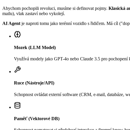
Abychom pochopili revoluci, musíme si definovat pojmy.
Klasická au
mailu), vlak zastaví nebo vykolejí.
AI Agent
je naproti tomu jako terénní vozidlo s řidičem. Má cíl ("do
Mozek (LLM Model)
Využívá modely jako GPT-4o nebo Claude 3.5 pro pochopení k
Ruce (Nástroje/API)
Schopnost ovládat externí software (CRM, e-mail, databáze, w
Paměť (Vektorové DB)
Schopnost pamatovat si předchozí interakce a firemní know-ho