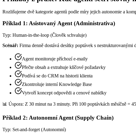
Rozlišujeme dvě kategorie agentů podle míry jejich autonomie a komp
Příklad 1: Asistovaný Agent (Administrativa)
Typ: Human-in-the-loop (Člověk schvaluje)
Scénář:
Firma denně dostává desítky poptávek s nestrukturovanými d
Agent monitoruje příchozí e-maily
Přečte obsah a extrahuje klíčové požadavky
Podívá se do CRM na historii klienta
Zkontroluje interní Knowledge Base
Vytvoří koncept odpovědi a cenové nabídky
📊 Úspora: Z 30 minut na 3 minuty. Při 100 poptávkách měsíčně = 45
Příklad 2: Autonomní Agent (Supply Chain)
Typ: Set-and-forget (Autonomní)