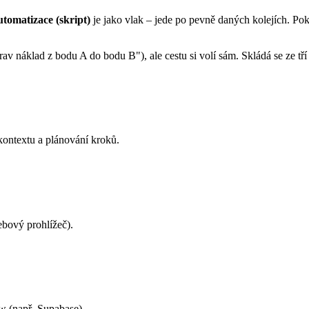
tomatizace (skript)
je jako vlak – jede po pevně daných kolejích. Poku
prav náklad z bodu A do bodu B"), ale cestu si volí sám. Skládá se ze t
ontextu a plánování kroků.
ebový prohlížeč).
w (např. Supabase).