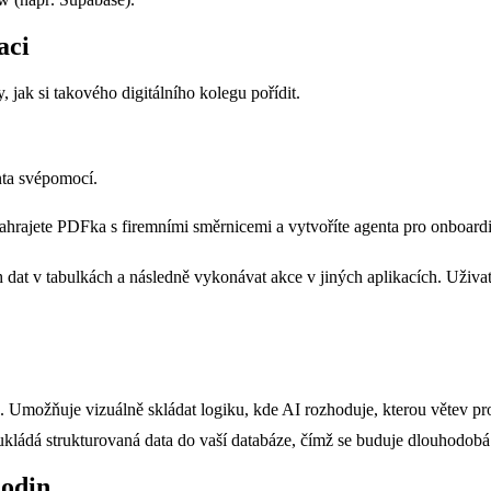
aci
 jak si takového digitálního kolegu pořídit.
nta svépomocí.
hrajete PDFka s firemními směrnicemi a vytvoříte agenta pro onboardin
dat v tabulkách a následně vykonávat akce v jiných aplikacích. Uživa
 Umožňuje vizuálně skládat logiku, kde AI rozhoduje, kterou větev pro
 ukládá strukturovaná data do vaší databáze, čímž se buduje dlouhodobá
hodin