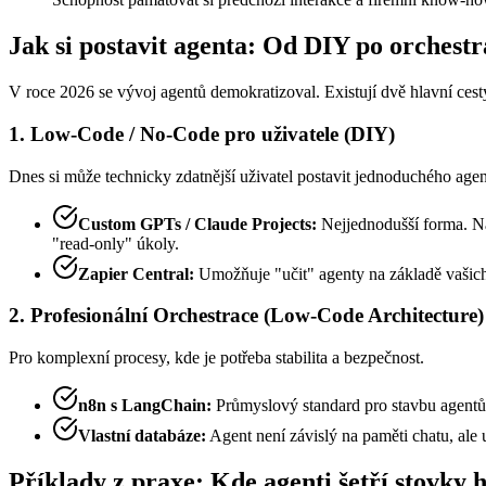
Jak si postavit agenta: Od DIY po orchestr
V roce 2026 se vývoj agentů demokratizoval. Existují dvě hlavní cesty,
1. Low-Code / No-Code pro uživatele (DIY)
Dnes si může technicky zdatnější uživatel postavit jednoduchého age
Custom GPTs / Claude Projects:
Nejjednodušší forma. Na
"read-only" úkoly.
Zapier Central:
Umožňuje "učit" agenty na základě vašich 
2. Profesionální Orchestrace (Low-Code Architecture)
Pro komplexní procesy, kde je potřeba stabilita a bezpečnost.
n8n s LangChain:
Průmyslový standard pro stavbu agentů.
Vlastní databáze:
Agent není závislý na paměti chatu, ale
Příklady z praxe: Kde agenti šetří stovky 