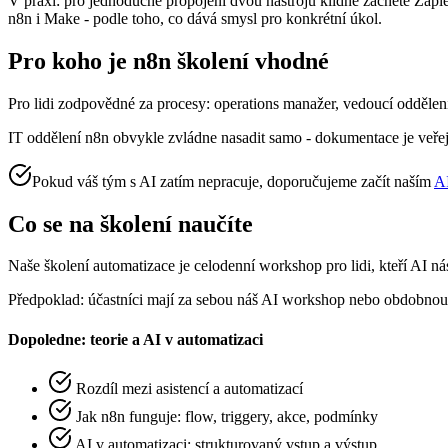
V praxi: pro jednoduché propojení dvou nástrojů klidně začněte Za
n8n i Make - podle toho, co dává smysl pro konkrétní úkol.
Pro koho je n8n školení vhodné
Pro lidi zodpovědné za procesy: operations manažer, vedoucí oddělení, 
IT oddělení n8n obvykle zvládne nasadit samo - dokumentace je veřejná,
Pokud váš tým s AI zatím nepracuje, doporučujeme začít naším
A
Co se na školení naučíte
Naše školení automatizace je celodenní workshop pro lidi, kteří AI nás
Předpoklad: účastníci mají za sebou náš AI workshop nebo obdobnou 
Dopoledne: teorie a AI v automatizaci
Rozdíl mezi asistencí a automatizací
Jak n8n funguje: flow, triggery, akce, podmínky
AI v automatizaci: strukturovaný vstup a výstup