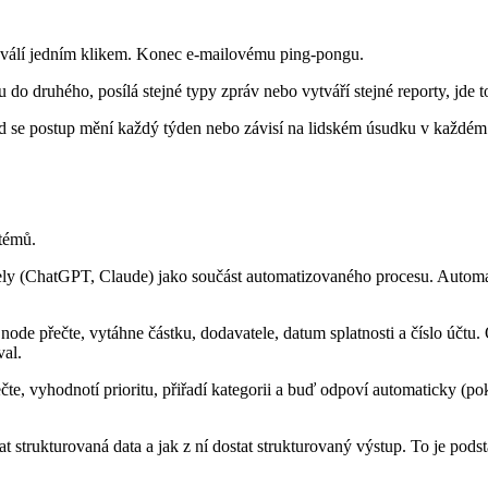
chválí jedním klikem. Konec e-mailovému ping-pongu.
do druhého, posílá stejné typy zpráv nebo vytváří stejné reporty, jde t
d se postup mění každý týden nebo závisí na lidském úsudku v každém kr
stémů.
ely (ChatGPT, Claude) jako součást automatizovaného procesu. Automat
 node přečte, vytáhne částku, dodavatele, datum splatnosti a číslo účtu
val.
ečte, vyhodnotí prioritu, přiřadí kategorii a buď odpoví automaticky (p
 strukturovaná data a jak z ní dostat strukturovaný výstup. To je podsta