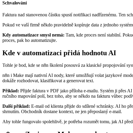
Schvalování
Faktura nad stanovenou částku spustí notifikaci nadřízenému. Ten s
Pokud ve vaší firmě někdo pravidelně kopíruje data z jednoho systému 
Kdy automatizace smysl nemá:
Tam, kde proces není stabilní. Poku
proces, pak ho automatizujte.
Kde v automatizaci přidá hodnotu AI
Tohle je bod, kde se n8n školení posouvá za klasické propojování sy
n8n i Make mají nativní AI nody, které umožňují volat jazykové mod
dokáže rozhodovat, klasifikovat a generovat text.
Příklad:
Přijde faktura v PDF jako příloha e-mailu. Systém ji přes AI
ručního mapování polí, bez toho, aby se někdo na fakturu vůbec podí
Další příklad:
E-mail od klienta přijde do sdílené schránky. AI ho př
shrnutím. Obchodník dostane kontext, ne jen přeposlaný e-mail.
Aby tohle fungovalo spolehlivě, je potřeba rozumět tomu, jak AI předat