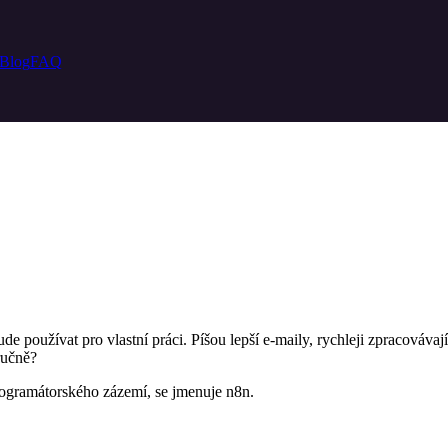
Blog
FAQ
používat pro vlastní práci. Píšou lepší e-maily, rychleji zpracovávají p
ručně?
rogramátorského zázemí, se jmenuje n8n.