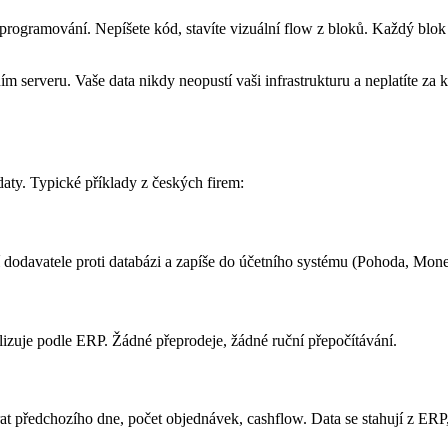
rogramování. Nepíšete kód, stavíte vizuální flow z bloků. Každý blok j
m serveru. Vaše data nikdy neopustí vaši infrastrukturu a neplatíte za
aty. Typické příklady z českých firem:
ěří dodavatele proti databázi a zapíše do účetního systému (Pohoda, Mon
zuje podle ERP. Žádné přeprodeje, žádné ruční přepočítávání.
rat předchozího dne, počet objednávek, cashflow. Data se stahují z E