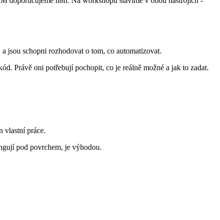
CRM doporučujeme n8n. Na workshopu stavíme v obou nástrojích -
e, a jsou schopni rozhodovat o tom, co automatizovat.
ód. Právě oni potřebují pochopit, co je reálně možné a jak to zadat.
 vlastní práce.
ungují pod povrchem, je výhodou.