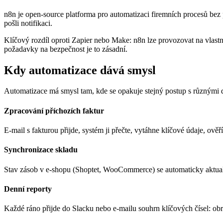
n8n je open-source platforma pro automatizaci firemních procesů bez p
pošli notifikaci.
Klíčový rozdíl oproti Zapier nebo Make: n8n lze provozovat na vlastní
požadavky na bezpečnost je to zásadní.
Kdy automatizace dává smysl
Automatizace má smysl tam, kde se opakuje stejný postup s různými d
Zpracování příchozích faktur
E-mail s fakturou přijde, systém ji přečte, vytáhne klíčové údaje, ov
Synchronizace skladu
Stav zásob v e-shopu (Shoptet, WooCommerce) se automaticky aktuali
Denní reporty
Každé ráno přijde do Slacku nebo e-mailu souhrn klíčových čísel: ob