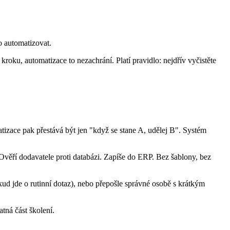
o automatizovat.
oku, automatizace to nezachrání. Platí pravidlo: nejdřív vyčistěte
izace pak přestává být jen "když se stane A, udělej B". Systém
. Ověří dodavatele proti databázi. Zapíše do ERP. Bez šablony, bez
okud jde o rutinní dotaz), nebo přepošle správné osobě s krátkým
tná část školení.