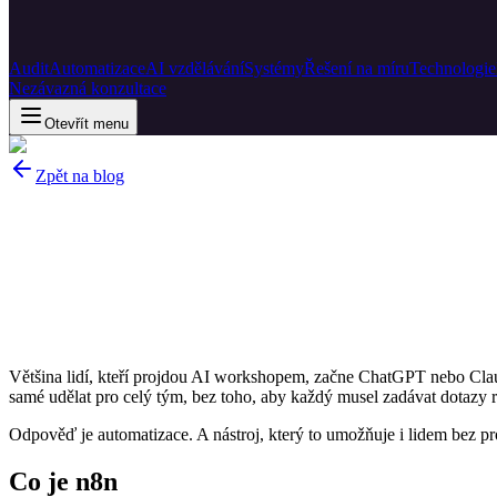
Audit
Automatizace
AI vzdělávání
Systémy
Řešení na míru
Technologie
Nezávazná konzultace
Otevřít menu
Zpět na blog
Většina lidí, kteří projdou AI workshopem, začne ChatGPT nebo Claude 
samé udělat pro celý tým, bez toho, aby každý musel zadávat dotazy 
Odpověď je automatizace. A nástroj, který to umožňuje i lidem bez p
Co je n8n