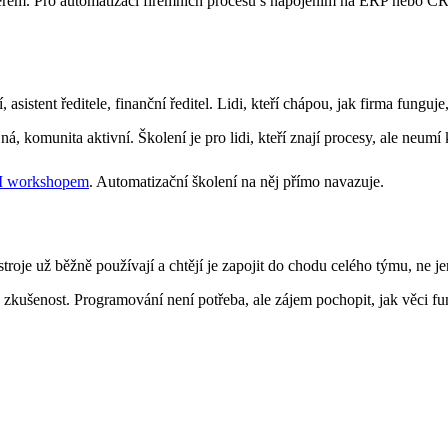
pierem. Pro automatizaci firemních procesů s napojením na ERP nebo 
asistent ředitele, finanční ředitel. Lidi, kteří chápou, jak firma funguj
 komunita aktivní. Školení je pro lidi, kteří znají procesy, ale neumí k
I workshopem
. Automatizační školení na něj přímo navazuje.
troje už běžně používají a chtějí je zapojit do chodu celého týmu, ne jen
zkušenost. Programování není potřeba, ale zájem pochopit, jak věci f